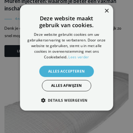
Muren injecteren: waarom je beter een vakman
inschakelt
×
Deze website maakt
4 november 2018
gebruik van cookies.
Denk je eraan om zelf je muren te injecteren? Je wil natuurlijk zo
Deze website gebruikt cookies om uw
snel mogelijk van jouw vochtproblemen af. Dat...
gebruikerservaring te verbeteren. Door onze
website te gebruiken, stemt u in met alle
cookies in overeenstemming met ons
LEES MEER
Cookiebeleid.
Lees verder
ALLES ACCEPTEREN
ALLES AFWIJZEN
DETAILS WEERGEVEN
STRIKT NOODZAKELIJK
PRESTATIE
TARGETING