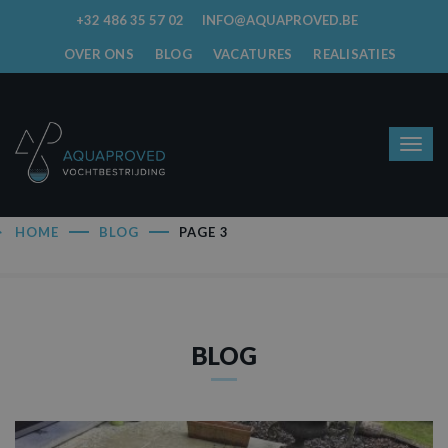
+32 486 35 57 02
INFO@AQUAPROVED.BE
OVER ONS
BLOG
VACATURES
REALISATIES
HOME
BLOG
PAGE 3
BLOG