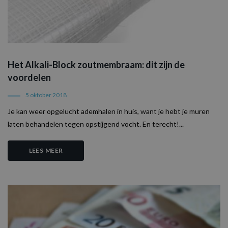
FUNCTIONEEL
NIET-GECLASSIFICEERD
Het Alkali-Block zoutmembraam: dit zijn de
Strikt noodzakelijk
Prestatie
voordelen
Targeting
Functioneel
5 oktober 2018
Niet-geclassificeerd
Je kan weer opgelucht ademhalen in huis, want je hebt je muren
Strikt noodzakelijke cookies maken de
laten behandelen tegen opstijgend vocht. En terecht!...
kernfunctionaliteiten van de website mogelijk,
zoals gebruikersaanmelding en accountbeheer.
De website kan niet goed worden gebruikt
LEES MEER
zonder de strikt noodzakelijke cookies.
Naam
Aanbieder / Domein
Vervaldatum
O
CookieScriptConsent
1 maand
D
CookieScript
w
www.aquaproved.be
d
S
o
c
v