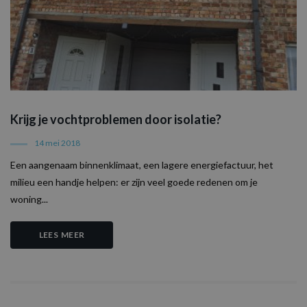
maken. Het kan 
informatie
verzamelen over
websitebezoeker
wanneer ze socia
media gebruike
website-inhoud 
de bezochte pag
te delen.
MR
7 dagen
Dit is een Micros
Microsoft
MSN 1st party co
Corporation
Krijg je vochtproblemen door isolatie?
die we gebruike
.c.clarity.ms
het gebruik van 
website voor int
14 mei 2018
analyses te mete
Een aangenaam binnenklimaat, een lagere energiefactuur, het
milieu een handje helpen: er zijn veel goede redenen om je
woning...
LEES MEER