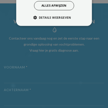
ALLES AFWIJZEN
DETAILS WEERGEVEN
VRAAG UW GRATIS DIAGNOSE AAN
STRIKT NOODZAKELIJK
PRESTATIE
TARGETING
Contacteer ons vandaag nog en zet de eerste stap naar een
grondige oplossing van vochtproblemen.
FUNCTIONEEL
Vraag hier je gratis diagnose aan.
NIET-GECLASSIFICEERD
VOORNAAM
*
Strikt noodzakelijk
Prestatie
Targeting
Functioneel
ACHTERNAAM
*
Niet-geclassificeerd
Strikt noodzakelijke cookies maken de
kernfunctionaliteiten van de website mogelijk,
zoals gebruikersaanmelding en accountbeheer.