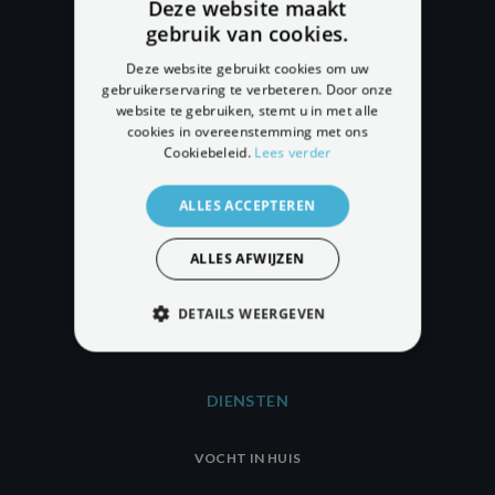
Deze website maakt
gebruik van cookies.
Deze website gebruikt cookies om uw
NAVIGATIE
gebruikerservaring te verbeteren. Door onze
website te gebruiken, stemt u in met alle
OPSTIJGEND VOCHT
cookies in overeenstemming met ons
Cookiebeleid.
Lees verder
VOCHTBESTRIJDING
ALLES ACCEPTEREN
KELDERDRAINAGE
OVER ONS
ALLES AFWIJZEN
NIEUWS
DETAILS WEERGEVEN
CONTACT
STRIKT NOODZAKELIJK
PRESTATIE
DIENSTEN
TARGETING
FUNCTIONEEL
VOCHT IN HUIS
NIET-GECLASSIFICEERD