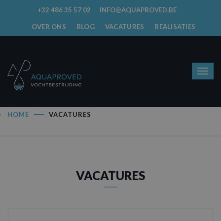
+32 486 35 57 02
INFO@AQUAPROVED.BE
OVER ONS
BLOG
VACATURES
REALISATIES
HOME
VACATURES
VACATURES