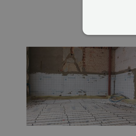
STRIKT NOODZAK
NIET-GECLASSIFI
S
Strikt noodzakelijke cookie
website kan niet goed worde
Naam
Aa
CookieScriptConsent
Co
ww