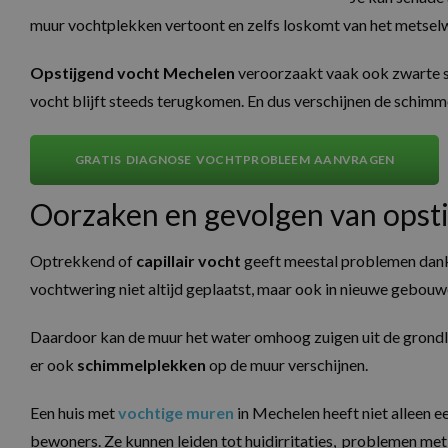
muur vochtplekken vertoont en zelfs loskomt van het metsel
Opstijgend vocht Mechelen
veroorzaakt vaak ook zwarte sch
vocht blijft steeds terugkomen. En dus verschijnen de schimm
GRATIS DIAGNOSE VOCHTPROBLEEM AANVRAGEN
Oorzaken en gevolgen van opst
Optrekkend of
capillair vocht
geeft meestal problemen dank
vochtwering niet altijd geplaatst, maar ook in nieuwe gebouwe
Daardoor kan de muur het water omhoog zuigen uit de grondla
er ook
schimmelplekken
op de muur verschijnen.
Een huis met
vochtige muren
in Mechelen heeft niet alleen e
bewoners. Ze kunnen leiden tot huidirritaties, problemen met d