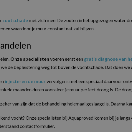
ok
zoutschade
met zich mee. De zouten in het opgezogen water drog
men waardoor je muur constant nat zal blijven.
handelen
delen.
Onze specialisten
voeren eerst een
gratis diagnose van 
we de bepleistering weg tot boven de vochtschade. Dat doen we ov
 en
injecteren de muur
vervolgens met een speciaal daarvoor ontw
 enkele maanden duren vooraleer je muur perfect droog is. De droog
 zeker van zijn dat de behandeling helemaal geslaagd is. Daarna 
end vocht? Onze specialisten bij Aquaproved komen bij je langs en
derstaand contactformulier.