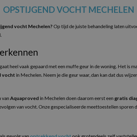
OPSTIJGEND VOCHT MECHELEN
ijgend vocht Mechelen?
Op tijd de juiste behandeling laten uitvoe
.
herkennen
gaat heel vaak gepaard met een muffe geur in de woning. Het is ma
d vocht
in Mechelen. Neem je die geur waar, dan kan dat dus wijze
n van
Aquaproved
in Mechelen doen daarom eerst een
gratis
dia
volgen van vocht. Onze gespecialiseerde meettoestellen sporen dat
als gevolg van
optrekkend vocht
ook grotendeels zelf vaststell