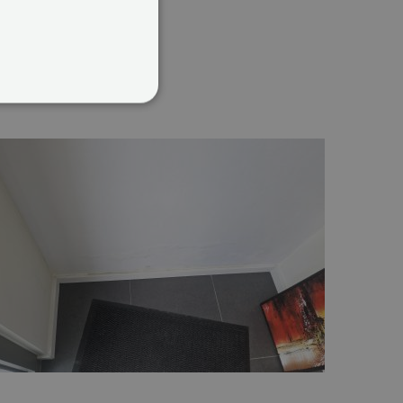
rd
 en accountbeheer. De
pt.com-service om de
 De cookie-banner van
 werken.