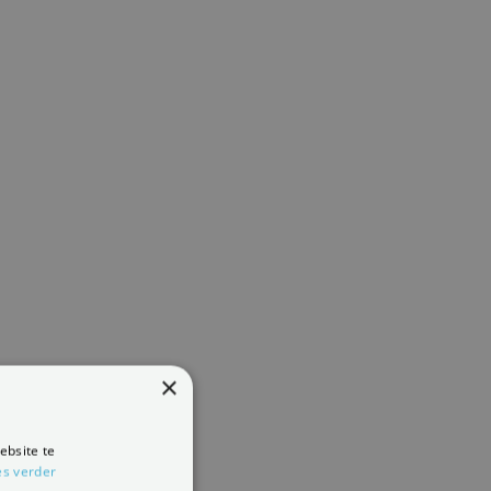
×
ebsite te
es verder