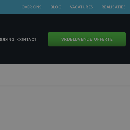
OVER ONS
BLOG
VACATURES
REALISATIES
VRIJBLIJVENDE OFFERTE
IJDING
CONTACT