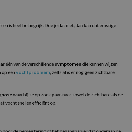
ren is heel belangrijk. Doe je dat niet, dan kan dat ernstige
ar één van de verschillende
symptomen
die kunnen wijzen
n op een
vochtprobleem
, zelfs al is er nog geen zichtbare
gnose
waarbij ze op zoek gaan naar zowel de zichtbare als de
 vocht snel en efficiënt op.
en door de bepleistering of het behangpapier dat onderaan de