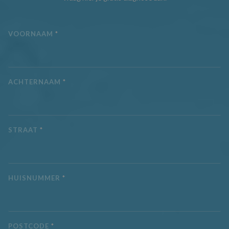
informatie uit ov
hoe de eindgebr
de website gebru
en over eventuel
VOORNAAM
*
advertenties die 
eindgebruiker he
gezien voordat hi
genoemde websi
bezocht.
IDE
1 jaar
Deze cookie wor
Google LLC
ACHTERNAAM
*
ingesteld door
.doubleclick.net
Doubleclick en v
informatie uit ov
hoe de eindgebr
de website gebru
en over eventuel
advertenties die 
STRAAT
*
eindgebruiker he
gezien voordat hi
genoemde websi
bezocht.
_fbp
3 maanden
Gebruikt door
Meta Platform
HUISNUMMER
*
Facebook om ee
Inc.
reeks
.aquaproved.be
advertentieprod
te leveren, zoals
realtime bieden 
externe advertee
POSTCODE
*