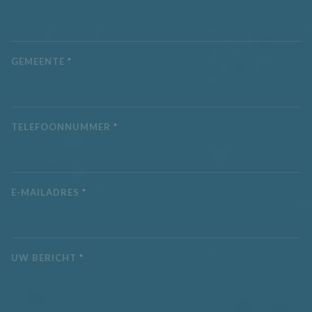
CLID
www.clarity.ms
1 jaar
Deze cookie wor
meestal ingestel
door Dstillery o
delen van media
inhoud op social
media mogelijk t
maken. Het kan 
GEMEENTE
*
informatie
verzamelen over
websitebezoeker
wanneer ze socia
media gebruike
website-inhoud 
TELEFOONNUMMER
*
de bezochte pag
te delen.
MR
7 dagen
Dit is een Micros
Microsoft
MSN 1st party co
Corporation
die we gebruike
.c.clarity.ms
het gebruik van 
E-MAILADRES
*
website voor int
analyses te mete
UW BERICHT
*