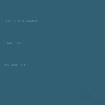
inhoud op social
media mogelijk t
maken. Het kan 
informatie
verzamelen over
websitebezoeker
TELEFOONNUMMER
*
wanneer ze socia
media gebruike
website-inhoud 
de bezochte pag
te delen.
MR
7 dagen
Dit is een Micros
Microsoft
E-MAILADRES
*
MSN 1st party co
Corporation
die we gebruike
.c.clarity.ms
het gebruik van 
website voor int
analyses te mete
UW BERICHT
*