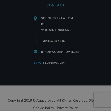
CONTACT
SCHOOLSTRAAT 254
B1
9100 SINT-NIKLAAS
+32 486 35 57 02
INFO@AQUAPROVED.BE
BTW
BE0546999034
Copyright 2018 © Aquaproved. All Rights Reserved.
Sitemap
-
Cookie Policy
- Privacy Policy