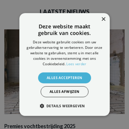
LAATSTE NIEUWS
×
Deze website maakt
gebruik van cookies.
Deze website gebruikt cookies om uw
gebruikerservaring te verbeteren. Door onze
website te gebruiken, stemt u in met alle
cookies in overeenstemming met ons
Cookiebeleid.
Lees verder
ALLES ACCEPTEREN
ALLES AFWIJZEN
DETAILS WEERGEVEN
STRIKT NOODZAKELIJK
Premies vochtbestrijding 2025
PRESTATIE
TARGETING