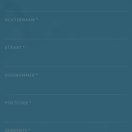
en over eventuel
advertenties die 
eindgebruiker he
gezien voordat hi
genoemde websi
ACHTERNAAM
*
bezocht.
IDE
1 jaar
Deze cookie wor
Google LLC
ingesteld door
.doubleclick.net
Doubleclick en v
informatie uit ov
STRAAT
*
hoe de eindgebr
de website gebru
en over eventuel
advertenties die 
eindgebruiker he
gezien voordat hi
genoemde websi
HUISNUMMER
*
bezocht.
_fbp
3 maanden
Gebruikt door
Meta Platform
Facebook om ee
Inc.
reeks
.aquaproved.be
advertentieprod
te leveren, zoals
POSTCODE
*
realtime bieden 
externe advertee
CLID
www.clarity.ms
1 jaar
Deze cookie wor
meestal ingestel
door Dstillery o
GEMEENTE
*
delen van media