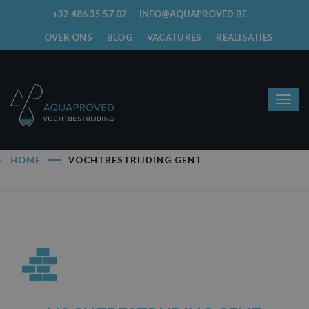
+32 486 35 57 02
INFO@AQUAPROVED.BE
OVER ONS
BLOG
VACATURES
REALISATIES
HOME
VOCHTBESTRIJDING GENT