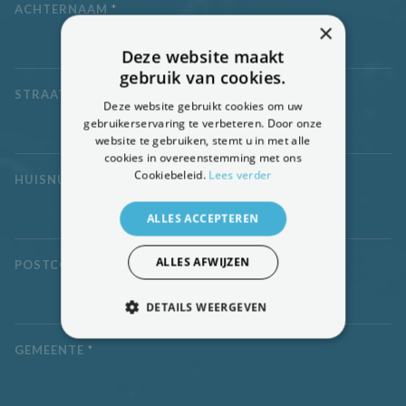
ACHTERNAAM
*
×
Deze website maakt
gebruik van cookies.
STRAAT
*
Deze website gebruikt cookies om uw
gebruikerservaring te verbeteren. Door onze
website te gebruiken, stemt u in met alle
cookies in overeenstemming met ons
Cookiebeleid.
Lees verder
HUISNUMMER
*
ALLES ACCEPTEREN
ALLES AFWIJZEN
POSTCODE
*
DETAILS WEERGEVEN
STRIKT NOODZAKELIJK
GEMEENTE
*
PRESTATIE
TARGETING