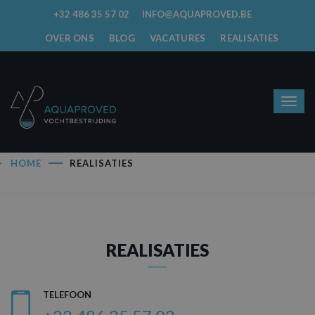
+32 486 35 57 02
INFO@AQUAPROVED.BE
OVER ONS
BLOG
VACATURES
REALISATIES
HOME
REALISATIES
REALISATIES
TELEFOON