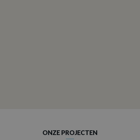
LOKEREN
Uitwerken van een bestaande schouw te Lokeren.
Wegens renovatie koos deze klant ervoor om zijn
schouw opnieuw te laten bezetten en meteen te laten
beschermen tegen hygroscopische zouten. Nadat...
BEKIJK PROJECT
ONZE PROJECTEN