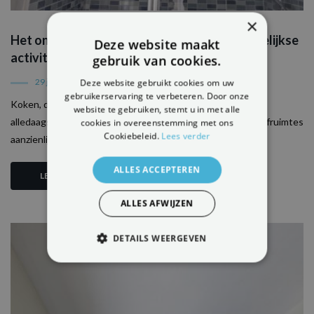
×
Het ontstaan van vochtproblemen door dagelijkse
Deze website maakt
activiteiten
gebruik van cookies.
Deze website gebruikt cookies om uw
29 januari 2024
gebruikerservaring te verbeteren. Door onze
Koken, douchen en zelfs de was binnenshuis drogen, zijn
website te gebruiken, stemt u in met alle
alledaagse handelingen die de luchtvochtigheid in onze leefruimtes
cookies in overeenstemming met ons
Cookiebeleid.
Lees verder
aanzienlijk kunnen...
ALLES ACCEPTEREN
LEES MEER
ALLES AFWIJZEN
DETAILS WEERGEVEN
STRIKT NOODZAKELIJK
PRESTATIE
TARGETING