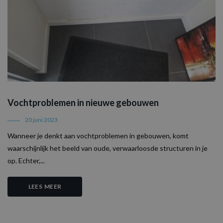
FUNCTIONEEL
NIET-GECLASSIFICEERD
Strikt noodzakelijk
Prestatie
Targeting
Functioneel
Niet-geclassificeerd
Vochtproblemen in nieuwe gebouwen
Strikt noodzakelijke cookies maken de
20 juni 2023
kernfunctionaliteiten van de website mogelijk,
zoals gebruikersaanmelding en accountbeheer.
Wanneer je denkt aan vochtproblemen in gebouwen, komt
De website kan niet goed worden gebruikt
waarschijnlijk het beeld van oude, verwaarloosde structuren in je
zonder de strikt noodzakelijke cookies.
op. Echter,...
Naam
Aanbieder / Domein
Vervaldatum
O
CookieScriptConsent
1 maand
D
CookieScript
w
www.aquaproved.be
LEES MEER
d
S
o
c
v