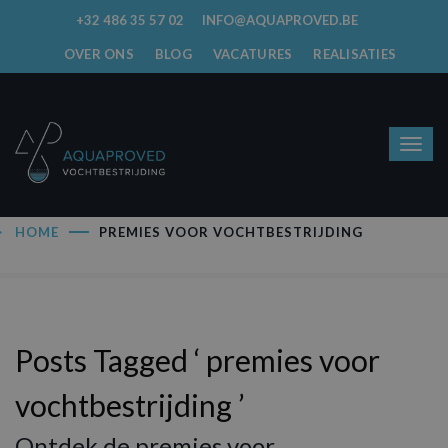
+32 486 35 57 02
INFO@AQUAPROVED.BE
OVER ONS
BLOG
VACATURES
REALISATIES
HOME
PREMIES VOOR VOCHTBESTRIJDING
Posts Tagged ‘ premies voor
vochtbestrijding ’
Ontdek de premies voor