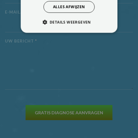
ALLES AFWIJZEN
E-MAILADRES
*
DETAILS WEERGEVEN
STRIKT NOODZAKELIJK
UW BERICHT
*
PRESTATIE
TARGETING
FUNCTIONEEL
NIET-GECLASSIFICEERD
Strikt noodzakelijk
Prestatie
Targeting
Functioneel
GRATIS DIAGNOSE AANVRAGEN
Niet-geclassificeerd
Strikt noodzakelijke cookies maken de
kernfunctionaliteiten van de website mogelijk,
zoals gebruikersaanmelding en accountbeheer.