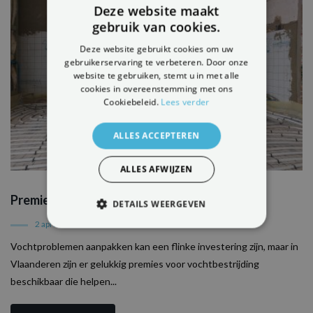
Deze website maakt
gebruik van cookies.
Deze website gebruikt cookies om uw
gebruikerservaring te verbeteren. Door onze
website te gebruiken, stemt u in met alle
cookies in overeenstemming met ons
Cookiebeleid.
Lees verder
ALLES ACCEPTEREN
ALLES AFWIJZEN
Premies vochtbestrijding 2025
DETAILS WEERGEVEN
2 april 2025
STRIKT NOODZAKELIJK
Vochtproblemen aanpakken kan een flinke investering zijn, maar in
PRESTATIE
TARGETING
Vlaanderen zijn er gelukkig premies voor vochtbestrijding
beschikbaar die helpen...
FUNCTIONEEL