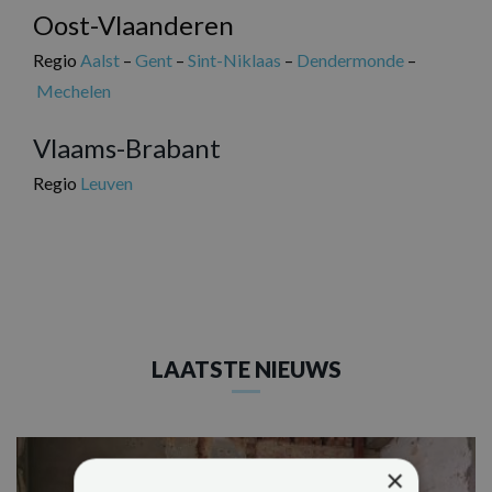
Oost-Vlaanderen
Regio
Aalst
–
Gent
–
Sint-Niklaas
–
Dendermonde
–
Mechelen
Vlaams-Brabant
Regio
Leuven
LAATSTE NIEUWS
×