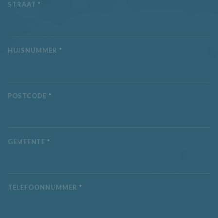
bezocht.
STRAAT
*
IDE
1 jaar
Deze cookie wor
Google LLC
ingesteld door
.doubleclick.net
Doubleclick en v
informatie uit ov
hoe de eindgebr
de website gebru
HUISNUMMER
*
en over eventuel
advertenties die 
eindgebruiker he
gezien voordat hi
genoemde websi
bezocht.
POSTCODE
*
_fbp
3 maanden
Gebruikt door
Meta Platform
Facebook om ee
Inc.
reeks
.aquaproved.be
advertentieprod
te leveren, zoals
realtime bieden 
GEMEENTE
*
externe advertee
CLID
www.clarity.ms
1 jaar
Deze cookie wor
meestal ingestel
door Dstillery o
delen van media
inhoud op social
TELEFOONNUMMER
*
media mogelijk t
maken. Het kan 
informatie
verzamelen over