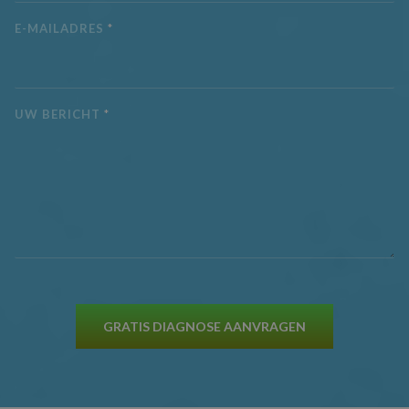
websitebezoeker
wanneer ze socia
E-MAILADRES
*
media gebruike
website-inhoud 
de bezochte pag
te delen.
MR
7 dagen
Dit is een Micros
Microsoft
MSN 1st party co
Corporation
UW BERICHT
*
die we gebruike
.c.clarity.ms
het gebruik van 
website voor int
analyses te mete
GRATIS DIAGNOSE AANVRAGEN