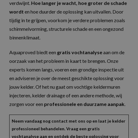
unieke gebr
verdwijnt.
Hoe langer je wacht, hoe groter de schade
MUID
1 jaar
Deze cookie wor
Microsoft
onderschei
veel gebruikt do
Corporation
een willeke
wordt
en hoe duurder de oplossing kan uitvallen. Door
mijn Microsoft al
.bing.com
gegeneree
een unieke
toe te wijze
tijdig in te grijpen, voorkom je verdere problemen zoals
gebruikers-ID. He
klant-ID. He
kan worden inge
opgenomen 
schimmelvorming, structurele schade en een ongezond
door ingesloten
paginaverz
microsoft-scripts
een site en
binnenklimaat.
Algemeen wordt
gebruikt o
aangenomen dat
bezoekers-,
synchroniseert t
campagneg
veel verschillend
Aquaproved biedt een
gratis vochtanalyse
aan om de
te bereken
Microsoft-domei
analyserap
waardoor gebrui
oorzaak van het probleem in kaart te brengen. Onze
de site.
kunnen worden
gevolgd.
experts komen langs, voeren een grondige inspectie uit
_ga_4599YF50VS
.aquaproved.be
1 jaar 1
Deze cooki
maand
gebruikt d
SRM_B
1 jaar
Dit is een Micros
Microsoft
en adviseren je over de meest geschikte oplossing voor
Analytics o
MSN 1st party co
Corporation
sessiestatus
die zorgt voor de
.c.bing.com
jouw kelder. Of het nu gaat om vochtige keldermuren
behouden.
goede werking v
deze website.
injecteren, kelder drainage of een andere methode, wij
_clsk
1 dag
Deze cooki
Microsoft
geassociee
.aquaproved.be
MR
7 dagen
Dit is een Micros
Microsoft
zorgen voor een
professionele en duurzame aanpak
.
Microsoft Cl
MSN 1st party co
Corporation
analytics so
die we gebruike
.c.bing.com
Het wordt g
het gebruik van 
om informa
website voor int
Neem vandaag nog contact met ons op en laat je kelder
de sessie v
analyses te mete
gebruiker o
professioneel behandelen. Vraag een gratis
en om meer
SM
.c.clarity.ms
Sessie
Dit is een Micros
paginaweer
vochtanalyse aan en ontdek de beste oplossing voor
MSN 1st party co