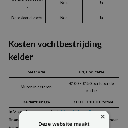
Nee
Ja
t
Doorslaand vocht
Nee
Ja
Kosten vochtbestrijding
kelder
Methode
Prijsindicatie
€100 – €150 per lopende
Muren injecteren
meter
Kelderdrainage
€3.000 – €10.000 totaal
In Vlaanderen kun je via de
Mijn VerbouwPremie
×
financiële steun krijgen voor vochtbestrijding. Informeer
Deze website maakt
bij je gemeente voor extra premies.