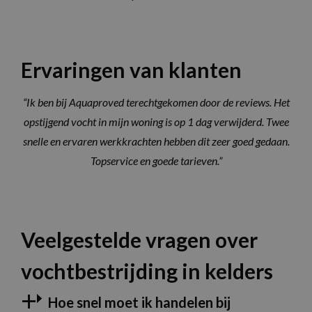
Strikt noodzakelijk
Prestatie
Ervaringen van klanten
Targeting
Functioneel
Niet-geclassificeerd
“Ik ben bij Aquaproved terechtgekomen door de reviews. Het
Strikt noodzakelijke cookies maken de
opstijgend vocht in mijn woning is op 1 dag verwijderd. Twee
kernfunctionaliteiten van de website mogelijk,
zoals gebruikersaanmelding en accountbeheer.
snelle en ervaren werkkrachten hebben dit zeer goed gedaan.
De website kan niet goed worden gebruikt
zonder de strikt noodzakelijke cookies.
Topservice en goede tarieven.”
Naam
Aanbieder / Domein
Vervaldatum
O
CookieScriptConsent
1 maand
D
CookieScript
w
www.aquaproved.be
d
S
Veelgestelde vragen over
o
c
v
o
vochtbestrijding in kelders
c
v
S
Hoe snel moet ik handelen bij
n