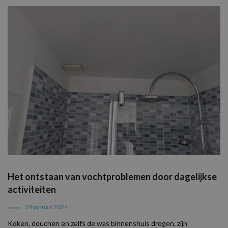
media gebruike
website-inhoud 
de bezochte pag
te delen.
MR
7 dagen
Dit is een Micros
Microsoft
MSN 1st party co
Corporation
die we gebruike
.c.clarity.ms
het gebruik van 
website voor int
analyses te mete
Het ontstaan van vochtproblemen door dagelijkse
activiteiten
29 januari 2024
Koken, douchen en zelfs de was binnenshuis drogen, zijn