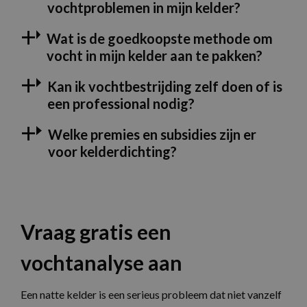
c
vochtproblemen in mijn kelder?
Wat is de goedkoopste methode om
vocht in mijn kelder aan te pakken?
Kan ik vochtbestrijding zelf doen of is
Aanbieder /
Naam
Vervaldatum
Omschrijvi
Domein
Google Privacy Policy
een professional nodig?
_clck
.aquaproved.be
1 jaar
Deze cooki
Aanbieder /
Naam
Vervaldatum
Omschrijving
gebruikt o
Domein
Welke premies en subsidies zijn er
gebruikersi
en betrokk
voor kelderdichting?
MUID
1 jaar
Deze cookie wor
Microsoft
de website 
veel gebruikt do
Corporation
om de
mijn Microsoft al
.clarity.ms
gebruikerse
een unieke
websitefunc
gebruikers-ID. He
te verbeter
kan worden inge
door ingesloten
_ga
1 jaar 1
Deze cooki
Google LLC
microsoft-scripts
maand
gekoppeld 
.aquaproved.be
Vraag gratis een
Algemeen wordt
Google Univ
aangenomen dat
Analytics -
synchroniseert t
belangrijke
veel verschillend
vochtanalyse aan
van de mee
Microsoft-domei
algemeen g
waardoor gebrui
analyseserv
kunnen worden
Google. Dez
gevolgd.
Een natte kelder is een serieus probleem dat niet vanzelf
wordt gebr