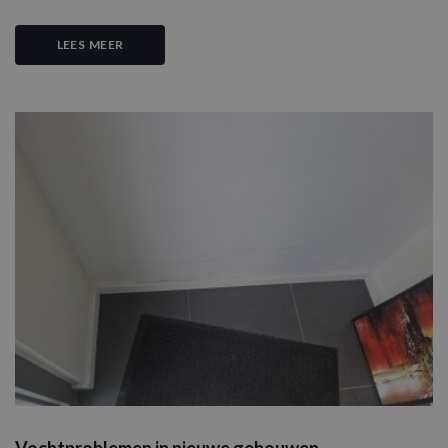
Doubleclick en v
informatie uit ov
hoe de eindgebr
LEES MEER
de website gebru
en over eventuel
advertenties die 
eindgebruiker he
gezien voordat hi
genoemde websi
bezocht.
_fbp
3 maanden
Gebruikt door
Meta Platform
Facebook om ee
Inc.
reeks
.aquaproved.be
advertentieprod
te leveren, zoals
realtime bieden 
externe advertee
CLID
www.clarity.ms
1 jaar
Deze cookie wor
meestal ingestel
door Dstillery o
delen van media
inhoud op social
media mogelijk t
maken. Het kan 
informatie
verzamelen over
websitebezoeker
wanneer ze socia
media gebruike
website-inhoud 
Vochtproblemen in nieuwe gebouwen