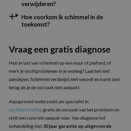
verwijderen?
Strikt noodzakelijk
Prestatie
Hoe voorkom ik schimmel in de
Targeting
Functioneel
toekomst?
Niet-geclassificeerd
Strikt noodzakelijke cookies maken de
kernfunctionaliteiten van de website mogelijk,
Vraag een gratis diagnose
zoals gebruikersaanmelding en accountbeheer.
De website kan niet goed worden gebruikt
zonder de strikt noodzakelijke cookies.
Heb je last van schimmel op een muur of plafond, of
Naam
Aanbieder / Domein
Vervaldatum
O
merk je vochtproblemen in je woning? Laat het niet
CookieScriptConsent
1 maand
D
CookieScript
w
aanslepen. Schimmel verdwijnt niet vanzelf en komt snel
www.aquaproved.be
d
S
terug als je de oorzaak niet aanpakt.
o
c
v
Aquaproved onderzoekt als specialist in
o
c
vochtbestrijding
gratis de oorzaak van het probleem en
v
S
stelt een concrete aanpak voor. Van diagnose tot
n
c
behandeling met
30 jaar garantie op uitgevoerde