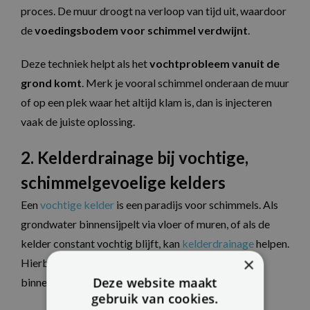
proces. De muur droogt na verloop van tijd uit, waardoor
de
voedingsbodem voor schimmel verdwijnt
.
Deze techniek helpt als het
vochtprobleem vanuit de
grond komt
. Merk je vooral schimmel onderaan de muur
of op een plek waar het altijd klam is, dan is injecteren
vaak de juiste oplossing.
2. Kelderdrainage bij vochtige,
schimmelgevoelige kelders
Een
vochtige kelder
is een paradijs voor schimmels. Als
grondwater binnensijpelt via vloer of muren, of als de
kelder constant vochtig blijft, kan
kelderdrainage
helpen.
×
Hierbij wordt een systeem geplaatst dat het
Deze website maakt
binnendringend vocht actief afvoert.
gebruik van cookies.