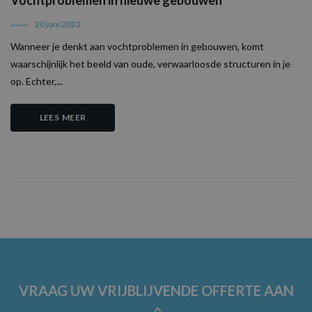
de bezochte pag
te delen.
20 juni 2023
MR
7 dagen
Dit is een Micros
Microsoft
MSN 1st party co
Corporation
Wanneer je denkt aan vochtproblemen in gebouwen, komt
die we gebruike
.c.clarity.ms
het gebruik van 
waarschijnlijk het beeld van oude, verwaarloosde structuren in je
website voor int
op. Echter,...
analyses te mete
LEES MEER
VRAAG UW VRIJBLIJVENDE OFFERTE AAN