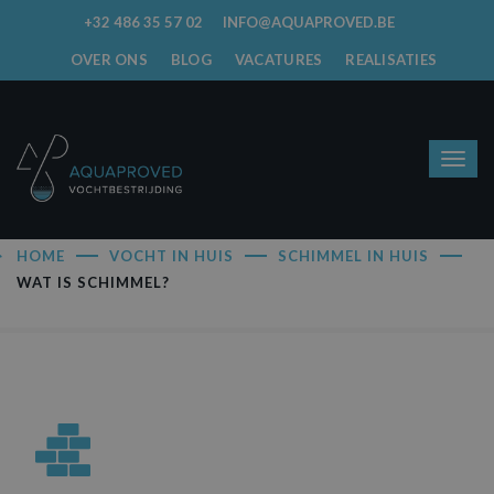
+32 486 35 57 02
INFO@AQUAPROVED.BE
OVER ONS
BLOG
VACATURES
REALISATIES
HOME
VOCHT IN HUIS
SCHIMMEL IN HUIS
WAT IS SCHIMMEL?