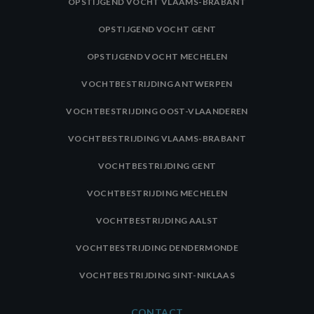
OPSTIJGEND VOCHT VLAAMS-BRABANT
advertenties die 
eindgebruiker he
gezien voordat hi
OPSTIJGEND VOCHT GENT
genoemde websi
bezocht.
OPSTIJGEND VOCHT MECHELEN
IDE
1 jaar
Deze cookie wor
Google LLC
ingesteld door
.doubleclick.net
VOCHTBESTRIJDING ANTWERPEN
Doubleclick en v
informatie uit ov
hoe de eindgebr
VOCHTBESTRIJDING OOST-VLAANDEREN
de website gebru
en over eventuel
advertenties die 
VOCHTBESTRIJDING VLAAMS-BRABANT
eindgebruiker he
gezien voordat hi
genoemde websi
VOCHTBESTRIJDING GENT
bezocht.
VOCHTBESTRIJDING MECHELEN
_fbp
3 maanden
Gebruikt door
Meta Platform
Facebook om ee
Inc.
reeks
.aquaproved.be
VOCHTBESTRIJDING AALST
advertentieprod
te leveren, zoals
realtime bieden 
VOCHTBESTRIJDING DENDERMONDE
externe advertee
CLID
www.clarity.ms
1 jaar
Deze cookie wor
VOCHTBESTRIJDING SINT-NIKLAAS
meestal ingestel
door Dstillery o
delen van media
CONTACT
inhoud op social