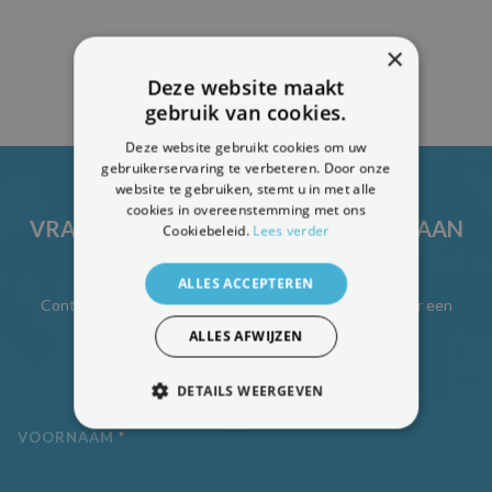
×
Deze website maakt
gebruik van cookies.
Deze website gebruikt cookies om uw
gebruikerservaring te verbeteren. Door onze
website te gebruiken, stemt u in met alle
cookies in overeenstemming met ons
VRAAG UW VRIJBLIJVENDE OFFERTE AAN
Cookiebeleid.
Lees verder
ALLES ACCEPTEREN
Contacteer ons vandaag nog en zet de eerste stap naar een
grondige oplossing van vochtproblemen.
ALLES AFWIJZEN
Vraag hier je vrijblijvende offerte aan.
DETAILS WEERGEVEN
STRIKT NOODZAKELIJK
VOORNAAM
*
PRESTATIE
TARGETING