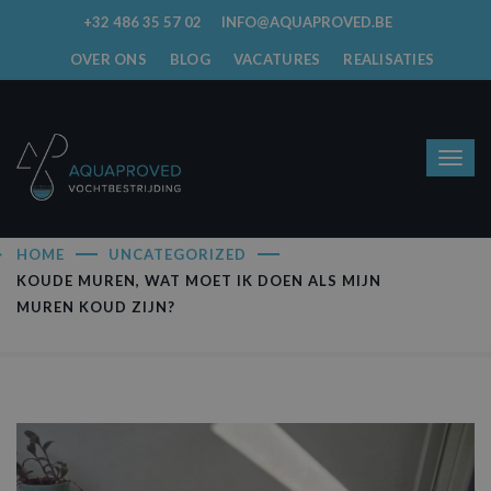
+32 486 35 57 02
INFO@AQUAPROVED.BE
OVER ONS
BLOG
VACATURES
REALISATIES
HOME
UNCATEGORIZED
KOUDE MUREN, WAT MOET IK DOEN ALS MIJN
MUREN KOUD ZIJN?