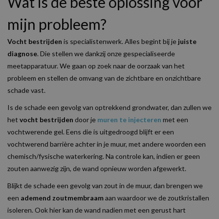
Wat is de beste oplossing voor
mijn probleem?
Vocht bestrijden
is specialistenwerk. Alles begint bij je
juiste
diagnose
. Die stellen we dankzij onze gespecialiseerde
meetapparatuur. We gaan op zoek naar de oorzaak van het
probleem en stellen de omvang van de zichtbare en onzichtbare
schade vast.
Is de schade een gevolg van optrekkend grondwater, dan zullen we
het
vocht bestrijden
door je
muren te injecteren
met een
vochtwerende gel. Eens die is uitgedroogd blijft er een
vochtwerend barrière achter in je muur, met andere woorden een
chemisch/fysische waterkering. Na controle kan, indien er geen
zouten aanwezig zijn, de wand opnieuw worden afgewerkt.
Blijkt de schade een gevolg van zout in de muur, dan brengen we
een
ademend zoutmembraam
aan waardoor we de zoutkristallen
isoleren. Ook hier kan de wand nadien met een gerust hart