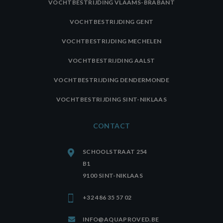
advertentieprod
VOCHTBESTRIJDING VLAAMS-BRABANT
te leveren, zoals
realtime bieden 
externe advertee
VOCHTBESTRIJDING GENT
CLID
www.clarity.ms
1 jaar
Deze cookie wor
VOCHTBESTRIJDING MECHELEN
meestal ingestel
door Dstillery o
delen van media
VOCHTBESTRIJDING AALST
inhoud op social
media mogelijk t
maken. Het kan 
VOCHTBESTRIJDING DENDERMONDE
informatie
verzamelen over
websitebezoeker
VOCHTBESTRIJDING SINT-NIKLAAS
wanneer ze socia
media gebruike
website-inhoud 
CONTACT
de bezochte pag
te delen.
MR
7 dagen
Dit is een Micros
Microsoft
SCHOOLSTRAAT 254
MSN 1st party co
Corporation
die we gebruike
.c.clarity.ms
B1
het gebruik van 
website voor int
9100 SINT-NIKLAAS
analyses te mete
+32 486 35 57 02
INFO@AQUAPROVED.BE