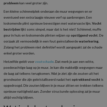
probleem
kan veel groter zijn.
Een kleine schimmelplek onderaan de muur wegvegen en er
eventueel een extra laagje nieuwe verf op aanbrengen. Een
loskomende plint opnieuw bevestigen met watervaste lijm.
Vocht
bestrijden
lijkt soms simpel, maar dat is het niet! Schimmel, muffe
geur in huis en loskomende plinten wijzen op
opstijgend vocht
. De
oorzaak zit vermoedelijk in een fout geïnstalleerde
waterkering
.
Zolang het probleem niet definitief wordt aangepakt zal de schade
enkel groter worden.
Hetzelfde geldt voor
zoutschade
. Dat merk je aan een witte,
poederachtige laag op je muur. Je kan die makkelijk wegvegen maar
de laag zal telkens terugkomen. Wat je ziet zijn de zouten uit het
grondwater die zijn gekristalliseerd nadat het
optrekkend vocht
is
opgedroogd. Die zouten blijven in je muur zitten en trekken telkens
opnieuw nattigheid aan. Zonder structurele oplossing zal je muur
altijd vochtig blijven.