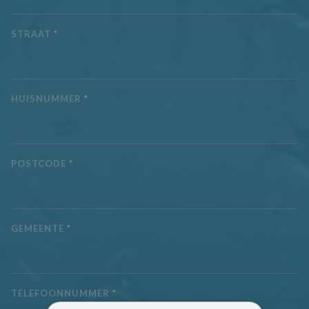
STRAAT
*
HUISNUMMER
*
POSTCODE
*
GEMEENTE
*
TELEFOONNUMMER
*