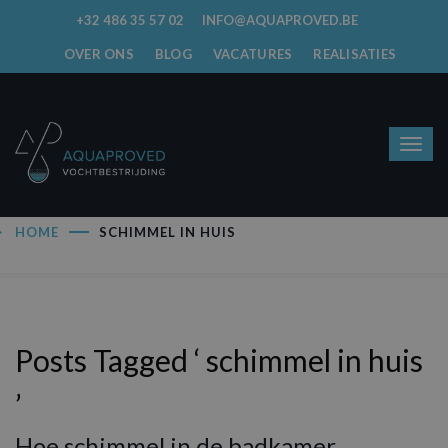
+32 486 35 57 02
INFO@AQUAPROVED.BE
OVER ONS
BLOG
VACATURES
REALISATIES
HOME
SCHIMMEL IN HUIS
Posts Tagged ‘ schimmel in huis
’
Hoe schimmel in de badkamer