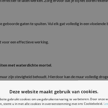
effectief te laten werken. Zorg ervoor dat je bij het boren reke
 geboorde gaten te spuiten. Vul elk gat volledig in een vloeiend
 voor een effectieve werking.
uiten met waterdichte mortel
.
muur zijn stevigheid behoudt. Hierdoor kan de muur volledig drogen
Deze website maakt gebruik van cookies.
site gebruikt cookies om uw gebruikerservaring te verbeteren. Door onze w
ter of verf aanbrengt. Zo voorkom je schimmelvorming en zorg je vo
n, stemt u in met alle cookies in overeenstemming met ons Cookiebeleid.
Le