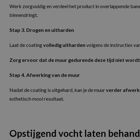
Werk zorgvuldig en verdeel het product in overlappende bane
Aanbie
Naam
Aanbieder /
Domei
Naam
binnendringt.
Domein
_clck
.aquap
MUID
Microsoft
Stap 3. Drogen en uitharden
Google Privacy Poli
Corporatio
_ga
Google
.clarity.ms
.aquap
Laat de coating
volledig uitharden
volgens de instructies va
MUID
Microsoft
Corporatio
.bing.com
Zorg ervoor dat de muur gedurende deze tijd niet wordt
_ga_4599YF50VS
.aquap
SRM_B
Microsoft
Corporatio
Stap 4. Afwerking van de muur
_clsk
Micros
.c.bing.com
.aquap
MR
Microsoft
Nadat de coating is uitgehard, kan je de muur
verder afwerke
Corporatio
.c.bing.com
esthetisch mooi resultaat.
SM
.c.clarity.ms
ANONCHK
Microsoft
Corporatio
.c.clarity.ms
Opstijgend vocht laten behand
_gcl_au
Google LLC