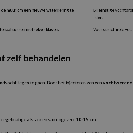
in de muur om een nieuwe waterkering te
Bij ernstige vochtpr
falen.
teriaal tussen metselwerklagen.
Voor structurele voc
ht zelf behandelen
ndvocht tegen te gaan. Door het injecteren van een
vochtwerende
p regelmatige afstanden van ongeveer
10-15 cm
.