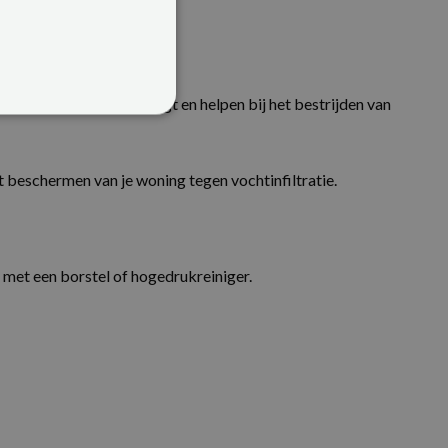
 dat vocht binnendringt en helpen bij het bestrijden van
t beschermen van je woning tegen vochtinfiltratie.
rd
en met een borstel of hogedrukreiniger.
 en accountbeheer. De
pt.com-service om de
 De cookie-banner van
 werken.