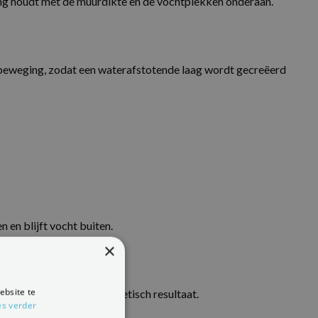
ning houdt met de muurdikte en de vochtplekken onderaan.
e beweging, zodat een waterafstotende laag wordt gecreëerd
 en blijft vocht buiten.
×
ebsite te
or een langdurig en esthetisch resultaat.
es verder