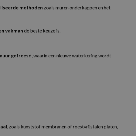
es die de eindgebruiker
aliseerde methoden
zoals muren onderkappen en het
ie uit over hoe de
es die de eindgebruiker
een vakman
de beste keuze is.
everen, zoals realtime
en van media-inhoud op
melen over
 muur gefreesd
, waarin een nieuwe waterkering wordt
ite-inhoud van de
het gebruik van de website
aal
, zoals kunststof membranen of roestvrijstalen platen,