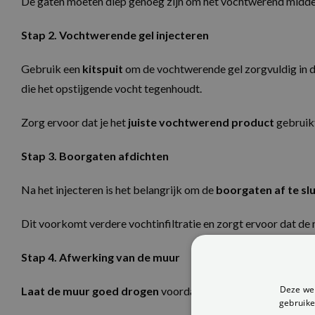
De gaten moeten diep genoeg zijn om het vochtwerend middel 
Stap 2. Vochtwerende gel injecteren
Gebruik een
kitspuit
om de vochtwerende gel zorgvuldig in de
die het opstijgende vocht tegenhoudt.
Zorg ervoor dat je het
juiste vochtwerend product
gebruikt
Stap 3. Boorgaten afdichten
Na het injecteren is het belangrijk om de
boorgaten af te sl
Dit voorkomt verdere vochtinfiltratie en zorgt ervoor dat de 
Stap 4. Afwerking van de muur
Deze web
Laat de muur goed drogen
voordat je een nieuwe laag pleis
gebruike