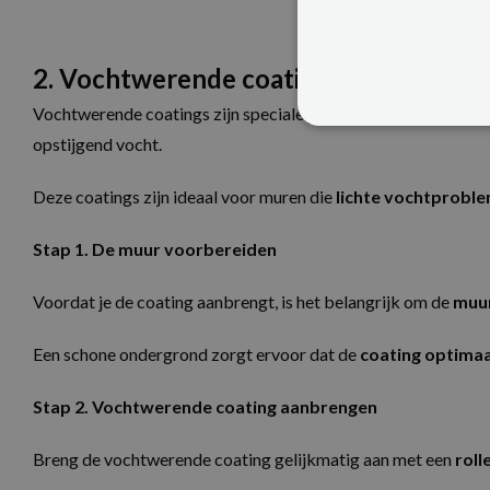
2. Vochtwerende coatings
Vochtwerende coatings zijn speciale producten die een
water
STRIKT NOODZAK
opstijgend vocht.
NIET-GECLASSIFI
Deze coatings zijn ideaal voor muren die
lichte vochtprobl
Stap 1. De muur voorbereiden
S
Voordat je de coating aanbrengt, is het belangrijk om de
muur
Strikt noodzakelijke cookie
website kan niet goed worde
Een schone ondergrond zorgt ervoor dat de
coating optimaa
Naam
Aa
CookieScriptConsent
Co
Stap 2. Vochtwerende coating aanbrengen
ww
Breng de vochtwerende coating gelijkmatig aan met een
roll