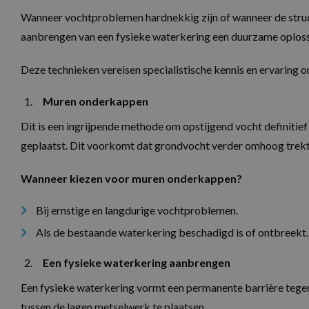
.aquaproved
Wanneer vochtproblemen hardnekkig zijn of wanneer de structu
IDE
aanbrengen van een fysieke waterkering een duurzame oplos
Google LLC
.doubleclick
Deze technieken vereisen specialistische kennis en ervaring 
_fbp
Meta Platf
Inc.
.aquaproved
Muren onderkappen
CLID
www.clarity
Dit is een ingrijpende methode om opstijgend vocht definitie
geplaatst. Dit voorkomt dat grondvocht verder omhoog trekt e
MR
Microsoft
Corporatio
Wanneer kiezen voor muren onderkappen?
.c.clarity.ms
Bij ernstige en langdurige vochtproblemen.
Als de bestaande waterkering beschadigd is of ontbreekt.
Een fysieke waterkering aanbrengen
Een fysieke waterkering vormt een permanente barrière tegen
tussen de lagen metselwerk te plaatsen.