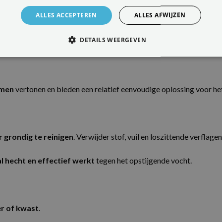
ALLES ACCEPTEREN
ALLES AFWIJZEN
DETAILS WEERGEVEN
afstotende laag
vormen op muren en oppervlakken. Ze voorkomen
ELIJK
PRESTATIE
TARGETING
FUNCTIONEEL
CEERD
emen
vertonen en bieden een relatief eenvoudige oplossing voor he
trikt noodzakelijk
Prestatie
Targeting
Functioneel
Niet-geclassificee
 grondig te reinigen
. Verwijder stof, vuil en loszittende verflag
s maken de kernfunctionaliteiten van de website mogelijk, zoals gebruikersaanmelding
n gebruikt zonder de strikt noodzakelijke cookies.
l hecht en effectief werkt
tegen het opstijgende vocht.
nbieder / Domein
Vervaldatum
Omschrijving
1 maand
Deze cookie wordt gebruikt door de Cookie-Scri
okieScript
cookievoorkeuren van bezoekers te onthouden.
w.aquaproved.be
Cookie-Script.com is noodzakelijk om correct te
er of kwast
.