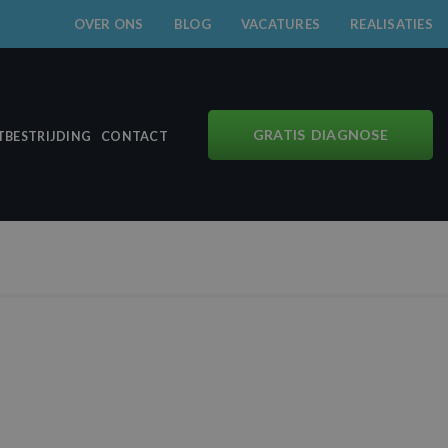
OVER ONS
BLOG
VACATURES
REALISATIES
GRATIS DIAGNOSE
BESTRIJDING
CONTACT