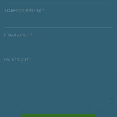
bezocht.
TELEFOONNUMMER
*
_fbp
3 maanden
Gebruikt door
Meta Platform
Facebook om ee
Inc.
reeks
.aquaproved.be
advertentieprod
te leveren, zoals
realtime bieden 
externe advertee
E-MAILADRES
*
CLID
www.clarity.ms
1 jaar
Deze cookie wor
meestal ingestel
door Dstillery o
delen van media
inhoud op social
media mogelijk t
UW BERICHT
*
maken. Het kan 
informatie
verzamelen over
websitebezoeker
wanneer ze socia
media gebruike
website-inhoud 
de bezochte pag
te delen.
MR
7 dagen
Dit is een Micros
Microsoft
MSN 1st party co
Corporation
die we gebruike
.c.clarity.ms
het gebruik van 
website voor int