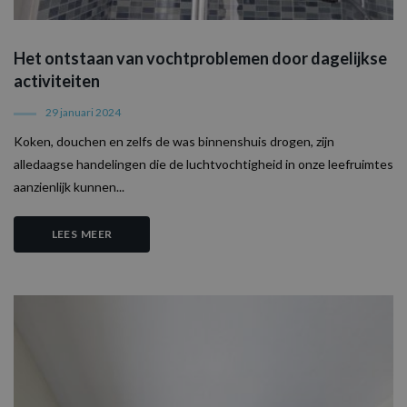
Strikt noodzakelijke cookies maken de
kernfunctionaliteiten van de website mogelijk,
zoals gebruikersaanmelding en accountbeheer.
Het ontstaan van vochtproblemen door dagelijkse
De website kan niet goed worden gebruikt
zonder de strikt noodzakelijke cookies.
activiteiten
Naam
Aanbieder / Domein
Vervaldatum
O
29 januari 2024
CookieScriptConsent
1 maand
D
CookieScript
w
www.aquaproved.be
Koken, douchen en zelfs de was binnenshuis drogen, zijn
d
S
alledaagse handelingen die de luchtvochtigheid in onze leefruimtes
o
aanzienlijk kunnen...
c
v
o
c
LEES MEER
v
S
n
c
Aanbieder /
Naam
Vervaldatum
Omschrijvi
Domein