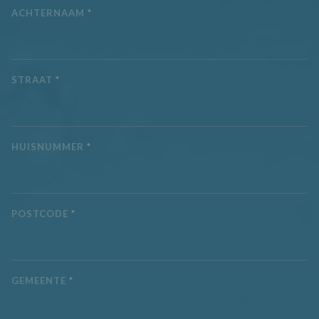
over eventuele
ACHTERNAAM
*
advertenties die 
eindgebruiker
mogelijk heeft g
voordat hij de
genoemde websi
bezocht.
STRAAT
*
_gcl_au
3 maanden
Deze cookie wor
Google LLC
ingesteld door
.aquaproved.be
Doubleclick en v
informatie uit ov
hoe de eindgebr
de website gebru
HUISNUMMER
*
en over eventuel
advertenties die 
eindgebruiker he
gezien voordat hi
genoemde websi
bezocht.
POSTCODE
*
IDE
1 jaar
Deze cookie wor
Google LLC
ingesteld door
.doubleclick.net
Doubleclick en v
informatie uit ov
hoe de eindgebr
de website gebru
en over eventuel
GEMEENTE
*
advertenties die 
eindgebruiker he
gezien voordat hi
genoemde websi