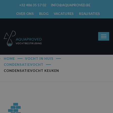
+32 486 35 57 02
INFO@AQUAPROVED.BE
OVER ONS
BLOG
VACATURES
REALISATIES
HOME
VOCHT IN HUIS
CONDENSATIEVOCHT
CONDENSATIEVOCHT KEUKEN