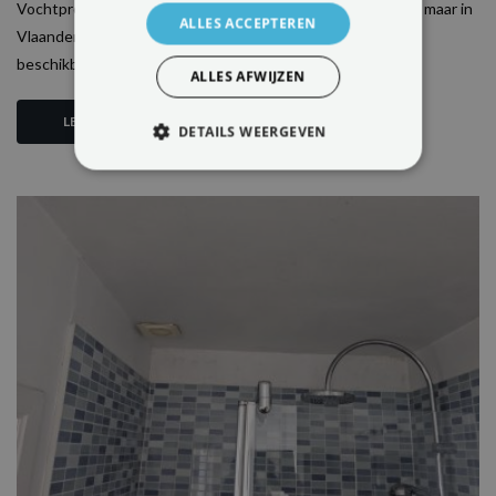
Vochtproblemen aanpakken kan een flinke investering zijn, maar in
ALLES ACCEPTEREN
Vlaanderen zijn er gelukkig premies voor vochtbestrijding
beschikbaar die helpen...
ALLES AFWIJZEN
LEES MEER
DETAILS WEERGEVEN
STRIKT NOODZAKELIJK
PRESTATIE
TARGETING
FUNCTIONEEL
NIET-GECLASSIFICEERD
Strikt noodzakelijk
Prestatie
Targeting
Functioneel
Niet-geclassificeerd