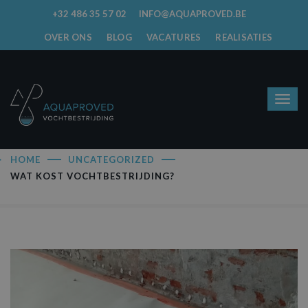
+32 486 35 57 02
INFO@AQUAPROVED.BE
OVER ONS
BLOG
VACATURES
REALISATIES
HOME
UNCATEGORIZED
WAT KOST VOCHTBESTRIJDING?