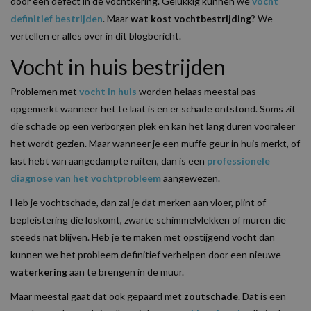
door een defect in de vochtkering. Gelukkig kunnen we
vocht
definitief bestrijden
. Maar
wat kost vochtbestrijding
? We
vertellen er alles over in dit blogbericht.
Vocht in huis bestrijden
Problemen met
vocht in huis
worden helaas meestal pas
opgemerkt wanneer het te laat is en er schade ontstond. Soms zit
die schade op een verborgen plek en kan het lang duren vooraleer
het wordt gezien. Maar wanneer je een muffe geur in huis merkt, of
last hebt van aangedampte ruiten, dan is een
professionele
diagnose van het vochtprobleem
aangewezen.
Heb je vochtschade, dan zal je dat merken aan vloer, plint of
bepleistering die loskomt, zwarte schimmelvlekken of muren die
steeds nat blijven. Heb je te maken met opstijgend vocht dan
kunnen we het probleem definitief verhelpen door een nieuwe
waterkering
aan te brengen in de muur.
Maar meestal gaat dat ook gepaard met
zoutschade
. Dat is een