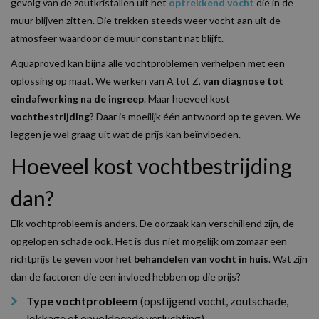
gevolg van de zoutkristallen uit het
optrekkend vocht
die in de
muur blijven zitten. Die trekken steeds weer vocht aan uit de
atmosfeer waardoor de muur constant nat blijft.
Aquaproved kan bijna alle vochtproblemen verhelpen met een
oplossing op maat. We werken van A tot Z,
van diagnose tot
eindafwerking na de ingreep
. Maar hoeveel kost
vochtbestrijding
? Daar is moeilijk één antwoord op te geven. We
leggen je wel graag uit wat de prijs kan beïnvloeden.
Hoeveel kost vochtbestrijding
dan?
Elk vochtprobleem is anders. De oorzaak kan verschillend zijn, de
opgelopen schade ook. Het is dus niet mogelijk om zomaar een
richtprijs te geven voor het
behandelen van vocht in huis
. Wat zijn
dan de factoren die een invloed hebben op die prijs?
Type vochtprobleem
(opstijgend vocht, zoutschade,
lekkage of onvoldoende verluchting)