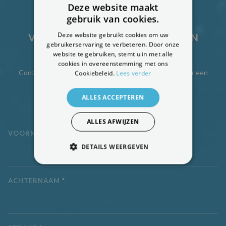
Deze website maakt
gebruik van cookies.
Deze website gebruikt cookies om uw
VRAAG UW GRATIS DIAGNOSE AAN
gebruikerservaring te verbeteren. Door onze
website te gebruiken, stemt u in met alle
cookies in overeenstemming met ons
Contacteer ons vandaag nog en zet de eerste stap naar een
Cookiebeleid.
Lees verder
grondige oplossing van vochtproblemen.
ALLES ACCEPTEREN
Vraag hier je gratis diagnose aan.
ALLES AFWIJZEN
VOORNAAM
*
DETAILS WEERGEVEN
STRIKT NOODZAKELIJK
ACHTERNAAM
*
PRESTATIE
TARGETING
FUNCTIONEEL