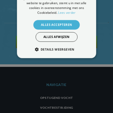
website te gebruiken, stemt u in met alle
cookies in overeenstemming met ons
Cookiebeleid.
Lees verder
ALLES ACCEPTEREN
ALLES AFWIJZEN
VRIJBLIJVENDE OFFERTE AANVRAGEN
DETAILS WEERGEVEN
STRIKT NOODZAKELIJK
PRESTATIE
TARGETING
FUNCTIONEEL
NAVIGATIE
NIET-GECLASSIFICEERD
OPSTIJGEND VOCHT
VOCHTBESTRIJDING
Strikt noodzakelijk
Prestatie