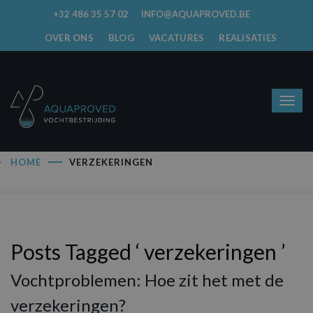
+32 486 35 57 02
INFO@AQUAPROVED.BE
OVER ONS
BLOG
VACATURES
REALISATIES
HOME
VERZEKERINGEN
Posts Tagged ‘ verzekeringen ’
Vochtproblemen: Hoe zit het met de
verzekeringen?