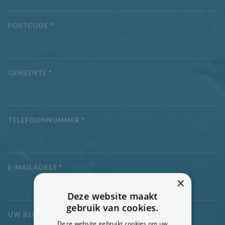
POSTCODE
*
GEMEENTE
*
TELEFOONNUMMER
*
E-MAILADRES
*
×
Deze website maakt
gebruik van cookies.
UW BERICHT
*
Deze website gebruikt cookies om uw