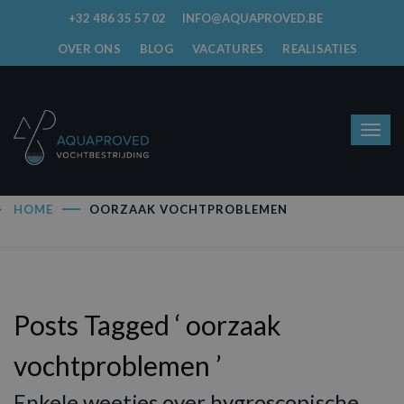
+32 486 35 57 02
INFO@AQUAPROVED.BE
OVER ONS
BLOG
VACATURES
REALISATIES
HOME
OORZAAK VOCHTPROBLEMEN
Posts Tagged ‘ oorzaak
vochtproblemen ’
Enkele weetjes over hygroscopische