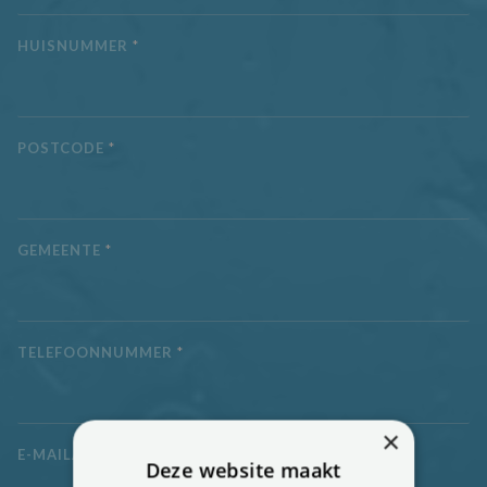
HUISNUMMER
*
POSTCODE
*
GEMEENTE
*
TELEFOONNUMMER
*
×
E-MAILADRES
*
Deze website maakt