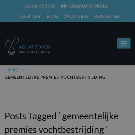
+32 486 35 57 02
INFO@AQUAPROVED.BE
OVER ONS
BLOG
VACATURES
REALISATIES
HOME
GEMEENTELIJKE PREMIES VOCHTBESTRIJDING
Posts Tagged ‘ gemeentelijke
premies vochtbestrijding ’