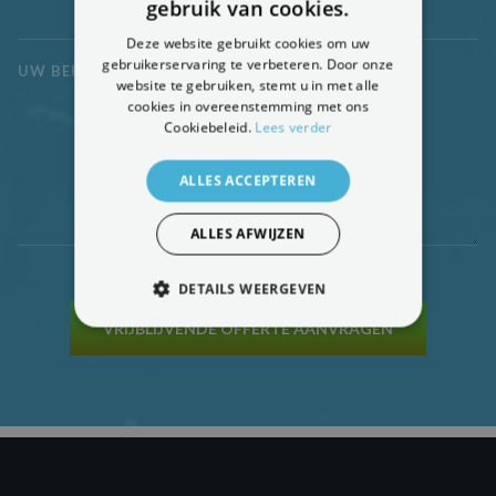
gebruik van cookies.
Deze website gebruikt cookies om uw
gebruikerservaring te verbeteren. Door onze
UW BERICHT
*
website te gebruiken, stemt u in met alle
cookies in overeenstemming met ons
Cookiebeleid.
Lees verder
ALLES ACCEPTEREN
ALLES AFWIJZEN
DETAILS WEERGEVEN
VRIJBLIJVENDE OFFERTE AANVRAGEN
STRIKT NOODZAKELIJK
PRESTATIE
TARGETING
FUNCTIONEEL
NIET-GECLASSIFICEERD