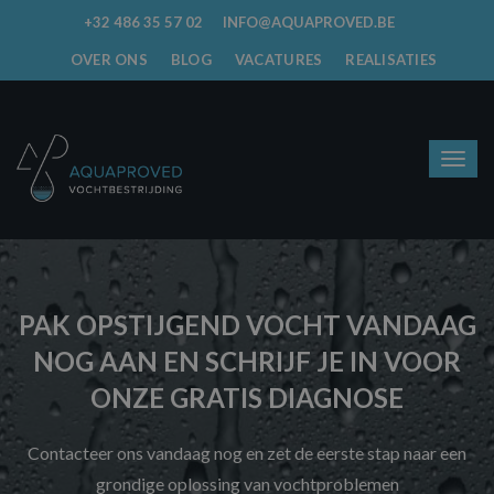
+32 486 35 57 02
INFO@AQUAPROVED.BE
OVER ONS
BLOG
VACATURES
REALISATIES
PAK OPSTIJGEND VOCHT VANDAAG
NOG AAN EN SCHRIJF JE IN VOOR
ONZE GRATIS DIAGNOSE
Contacteer ons vandaag nog en zet de eerste stap naar een
grondige oplossing van vochtproblemen