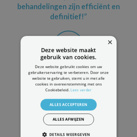
behandelingen zijn efficiënt en
definitief!”
×
Deze website maakt
gebruik van cookies.
Deze website gebruikt cookies om uw
1.
gebruikerservaring te verbeteren. Door onze
website te gebruiken, stemt u in met alle
DIAGNOSE VAN HET
cookies in overeenstemming met ons
OPSTIJGEND VOCHT
Cookiebeleid.
Lees verder
MEER INFO
ALLES ACCEPTEREN
ALLES AFWIJZEN
DETAILS WEERGEVEN