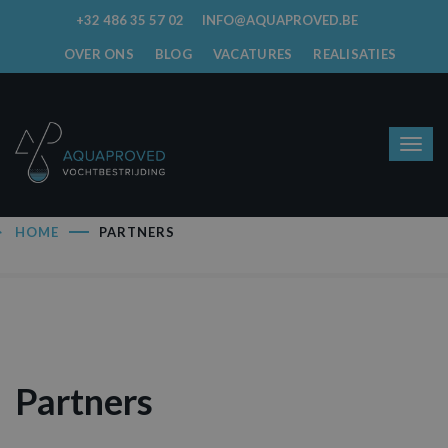
+32 486 35 57 02
INFO@AQUAPROVED.BE
OVER ONS
BLOG
VACATURES
REALISATIES
HOME
PARTNERS
Partners