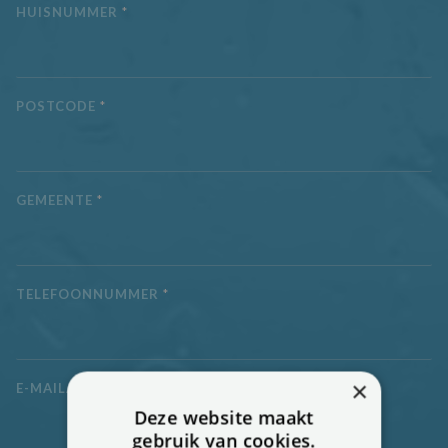
HUISNUMMER
*
POSTCODE
*
GEMEENTE
*
TELEFOONNUMMER
*
×
E-MAILADRES
*
Deze website maakt
gebruik van cookies.