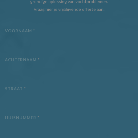
ingesteld door
.aquaproved.be
grondige oplossing van vochtproblemen.
Doubleclick en v
Vraag hier je vrijblijvende offerte aan.
informatie uit ov
hoe de eindgebr
de website gebru
en over eventuel
advertenties die 
VOORNAAM
*
eindgebruiker he
gezien voordat hi
genoemde websi
bezocht.
IDE
1 jaar
Deze cookie wor
Google LLC
ingesteld door
.doubleclick.net
ACHTERNAAM
*
Doubleclick en v
informatie uit ov
hoe de eindgebr
de website gebru
en over eventuel
advertenties die 
eindgebruiker he
STRAAT
*
gezien voordat hi
genoemde websi
bezocht.
_fbp
3 maanden
Gebruikt door
Meta Platform
Facebook om ee
Inc.
HUISNUMMER
*
reeks
.aquaproved.be
advertentieprod
te leveren, zoals
realtime bieden 
externe advertee