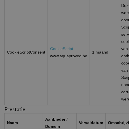
Dez
word
doo
Scri
ser
coo
CookieScript
van
CookieScriptConsent
1 maand
www.aquaproved.be
ont
coo
van
Scri
noo
corr
wer
Prestatie
Aanbieder /
Naam
Vervaldatum
Omschrijv
Domein