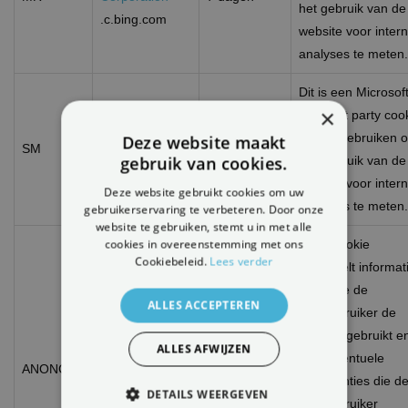
het gebruik van de
.c.bing.com
website voor inter
analyses te meten.
Dit is een Microsof
×
MSN 1st party coo
die we gebruiken 
Deze website maakt
SM
.c.clarity.ms
Sessie
gebruik van cookies.
het gebruik van de
website voor inter
Deze website gebruikt cookies om uw
analyses te meten.
gebruikerservaring te verbeteren. Door onze
website te gebruiken, stemt u in met alle
cookies in overeenstemming met ons
Deze cookie
Cookiebeleid.
Lees verder
verzamelt informat
over hoe de
ALLES ACCEPTEREN
eindgebruiker de
website gebruikt e
Microsoft
ALLES AFWIJZEN
over eventuele
ANONCHK
Corporation
10 minuten
advertenties die d
.c.clarity.ms
DETAILS WEERGEVEN
eindgebruiker