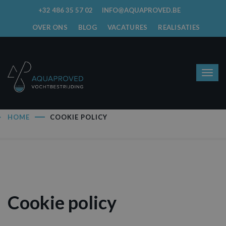
+32 486 35 57 02
INFO@AQUAPROVED.BE
OVER ONS
BLOG
VACATURES
REALISATIES
HOME
COOKIE POLICY
Cookie policy