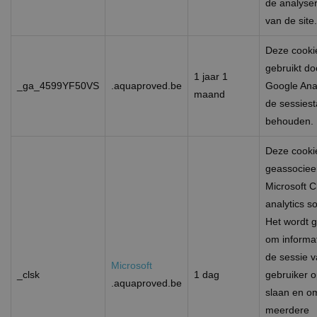
de analyse
van de site.
Deze cooki
gebruikt do
1 jaar 1
_ga_4599YF50VS
.aquaproved.be
Google Ana
maand
de sessiest
behouden.
Deze cooki
geassociee
Microsoft Cl
analytics s
Het wordt g
om informat
de sessie 
Microsoft
_clsk
1 dag
gebruiker o
.aquaproved.be
slaan en o
meerdere