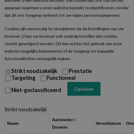
wanneer u een website bezoekt. Een cookie laat ons toe om het
apparaat waarmee u onze website bezoekt te identificeren, zonder
dat dit ons toegang verleent tot uw eigen persoonsgegevens.
Cookies zijn eenvoudig te verwijderen via de instellingen van uw
browser. U kan uw browser ook zodanig instellen dat cookies
steeds geweigerd worden. Dit kan echter het gebruik van onze
website mogelijks belemmeren of de toegang tot bepaalde
functionaliteiten onmogelijk maken.
Strikt noodzakelijk
Prestatie
Targeting
Functioneel
Opslaan
Niet-geclassificeerd
Strikt noodzakelijk
Aanbieder /
Naam
Vervaldatum
Oms
Domein