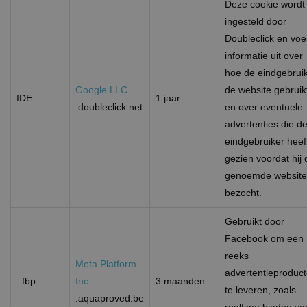
CookieScriptConsent
1 maand
D
CookieScript
Deze cookie wordt
w
www.aquaproved.be
ingesteld door
d
S
Doubleclick en voe
o
c
informatie uit over
v
o
hoe de eindgebrui
c
v
Google LLC
de website gebruik
IDE
1 jaar
S
.doubleclick.net
en over eventuele
n
c
advertenties die d
eindgebruiker heef
gezien voordat hij 
genoemde website
bezocht.
Aanbieder /
Naam
Vervaldatum
Omschrijvi
Domein
Google Privacy Policy
Gebruikt door
_clck
.aquaproved.be
1 jaar
Deze cooki
Aanbieder /
Facebook om een
Naam
Vervaldatum
Omschrijving
gebruikt o
Domein
gebruikersi
reeks
en betrokk
Meta Platform
MUID
1 jaar
Deze cookie wor
Microsoft
de website 
advertentieproduc
veel gebruikt do
Corporation
_fbp
Inc.
3 maanden
om de
mijn Microsoft al
.clarity.ms
te leveren, zoals
gebruikerse
een unieke
.aquaproved.be
websitefunc
gebruikers-ID. He