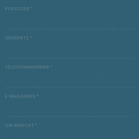
CLID
www.clarity.ms
1 jaar
Deze cookie wor
POSTCODE
*
meestal ingestel
door Dstillery o
delen van media
inhoud op social
media mogelijk t
maken. Het kan 
informatie
GEMEENTE
*
verzamelen over
websitebezoeker
wanneer ze socia
media gebruike
website-inhoud 
de bezochte pag
te delen.
TELEFOONNUMMER
*
MR
7 dagen
Dit is een Micros
Microsoft
MSN 1st party co
Corporation
die we gebruike
.c.clarity.ms
het gebruik van 
website voor int
E-MAILADRES
*
analyses te mete
UW BERICHT
*