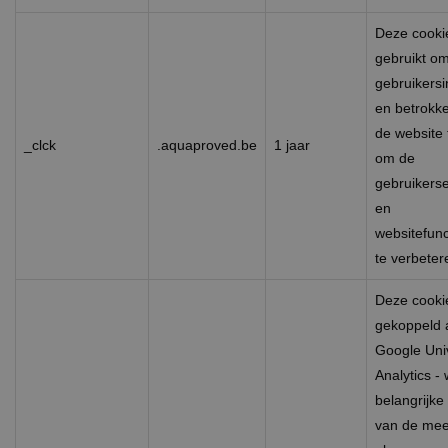
Deze cooki
gebruikt o
gebruikersi
en betrokk
de website 
_clck
.aquaproved.be
1 jaar
om de
gebruikerse
en
websitefunct
te verbeter
Deze cooki
gekoppeld 
Google Uni
Analytics -
belangrijke
van de mee