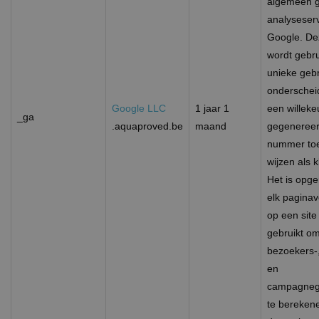
algemeen g
analyseser
Google. De
wordt gebr
unieke gebr
onderschei
Google LLC
1 jaar 1
een willeke
_ga
.aquaproved.be
maand
gegeneree
nummer toe
wijzen als k
Het is opg
elk pagina
op een site
gebruikt o
bezoekers-,
en
campagneg
te bereken