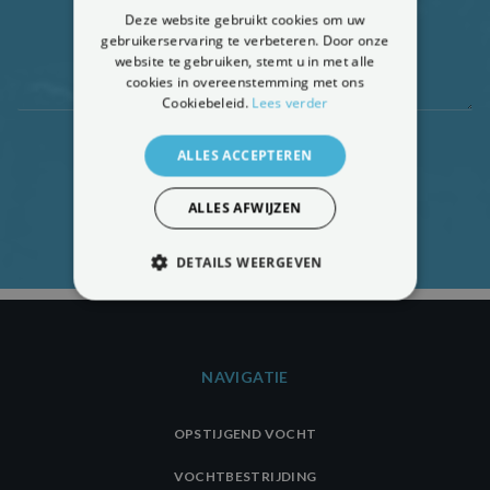
Deze website gebruikt cookies om uw
gebruikerservaring te verbeteren. Door onze
website te gebruiken, stemt u in met alle
cookies in overeenstemming met ons
Cookiebeleid.
Lees verder
ALLES ACCEPTEREN
GRATIS DIAGNOSE AANVRAGEN
ALLES AFWIJZEN
DETAILS WEERGEVEN
STRIKT NOODZAKELIJK
PRESTATIE
TARGETING
NAVIGATIE
FUNCTIONEEL
OPSTIJGEND VOCHT
NIET-GECLASSIFICEERD
VOCHTBESTRIJDING