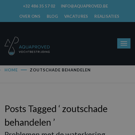
+32 486 35 57 02
INFO@AQUAPROVED.BE
OVER ONS
BLOG
VACATURES
REALISATIES
HOME
ZOUTSCHADE BEHANDELEN
Posts Tagged ‘ zoutschade
behandelen ’
Problemen met de waterkering