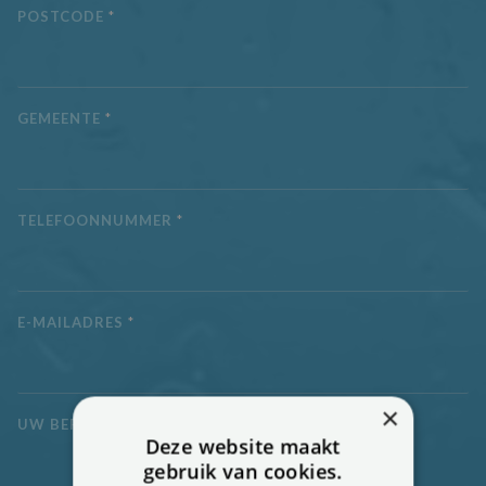
POSTCODE
*
GEMEENTE
*
TELEFOONNUMMER
*
E-MAILADRES
*
×
UW BERICHT
*
Deze website maakt
gebruik van cookies.