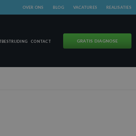
OVER ONS
BLOG
VACATURES
REALISATIES
GRATIS DIAGNOSE
BESTRIJDING
CONTACT