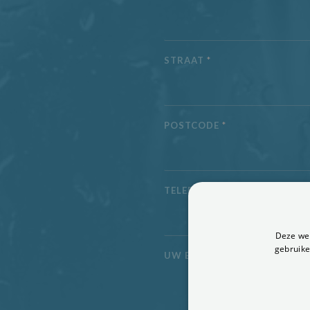
STRAAT
*
POSTCODE
*
TELEFOONNUMMER
*
Deze web
gebruike
UW BERICHT
*