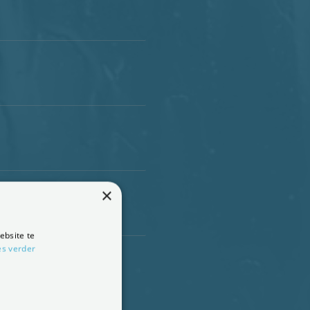
×
ebsite te
es verder