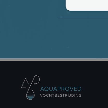
STRIKT NOODZAK
NIET-GECLASSIFI
S
Strikt noodzakelijke cookie
website kan niet goed worde
Naam
Aa
CookieScriptConsent
Co
ww
Aanbie
Naam
Aanbieder /
Domei
Naam
Domein
_clck
.aquap