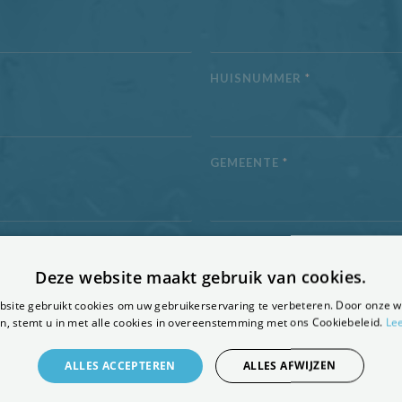
HUISNUMMER
*
GEMEENTE
*
E-MAILADRES
*
Deze website maakt gebruik van cookies.
site gebruikt cookies om uw gebruikerservaring te verbeteren. Door onze w
n, stemt u in met alle cookies in overeenstemming met ons Cookiebeleid.
Le
ALLES ACCEPTEREN
ALLES AFWIJZEN