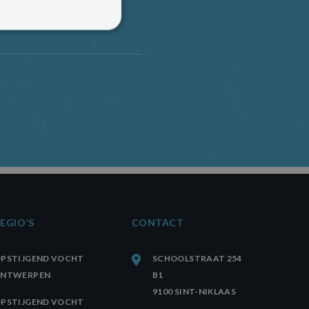
rd
 en accountbeheer. De
pt.com-service om de
 De cookie-banner van
 werken.
EGIO’S
CONTACT
PSTIJGEND VOCHT
SCHOOLSTRAAT 254
ANTWERPEN
B1
9100 SINT-NIKLAAS
PSTIJGEND VOCHT
etrokkenheid op de